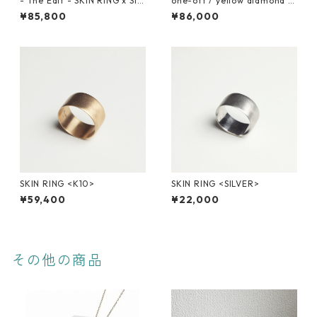
- The Edit - SKIN RING x Slic
one-off / yellow diamond K
e Diamond <K10>
18
¥85,800
¥86,000
SKIN RING <K10>
SKIN RING <SILVER>
¥59,400
¥22,000
その他の商品