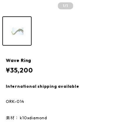
1
/1
Wave Ring
¥35,200
International shipping available
ORK-014
素材： k10xdiamond