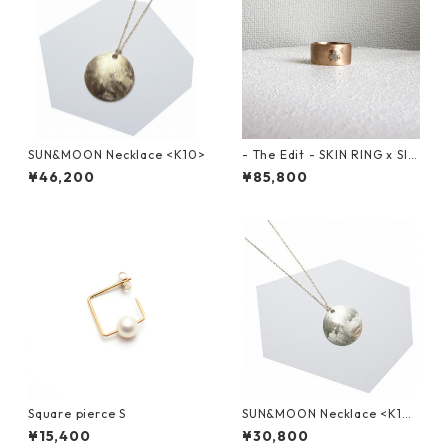
SUN&MOON Necklace <K10>
- The Edit - SKIN RING x Slic
e Diamond <K10>
¥46,200
¥85,800
Square pierce S
SUN&MOON Necklace <K10
x SV>
¥15,400
¥30,800