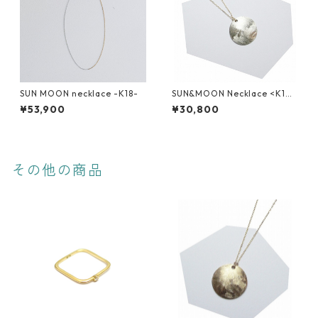
SUN MOON necklace -K18-
SUN&MOON Necklace <K10
x SV>
¥53,900
¥30,800
その他の商品