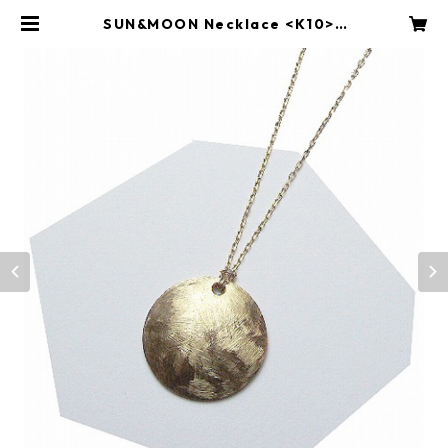
SUN&MOON Necklace <K10> |
OLJEI