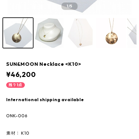
1
/5
SUN&MOON Necklace <K10>
¥46,200
残り1点
International shipping available
ONK-006
素材： K10