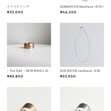
スクエアリング
SUN&MOON Necklace <K10>
¥33,000
¥46,200
- The Edit - SKIN RING x Slic
SUN MOON necklace -K18-
e Diamond <K10>
¥85,800
¥53,900